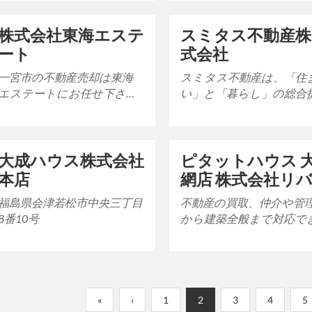
「快適性」「将来性」の…
株式会社東海エステ
スミタス不動産株
ート
式会社
一宮市の不動産売却は東海
スミタス不動産は、「住
エステートにお任せ下さ
い」と「暮らし」の総合
！ 一宮市にて地域密着で
案企業です。 私たちは、不
不動産売買業務を行ってお
動産の取引を通じて、よ
ります。様々な不動産…
良い「住まい」と「暮…
大成ハウス株式会社
ピタットハウス 
本店
網店 株式会社リ
ティ
福島県会津若松市中央三丁目
不動産の買取、仲介や管
8番10号
から建築全般まで対応で
る地域密着の会社です 売
買・賃貸のほか、不動産
資、不動産管理、査定・…
«
‹
1
2
3
4
5