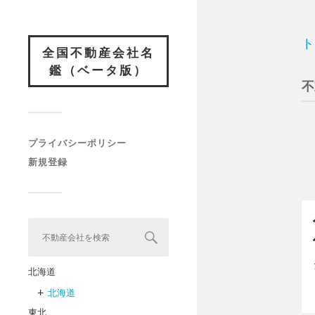
ト
全国不動産会社名
鑑（ベータ版）
不
プライバシーポリシー
新規登録
北海道
+
北海道
東北