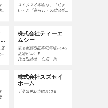
ト
スミタス不動産は、「住ま
い」と「暮らし」の総合提
・東
案企業です。 私たちは、不
す
動産の取引を通じて、より
良い「住まい」と「暮…
ッ
株式会社ティーエ
シ
ムシー
入居
東京都新宿区高田馬場2-14-2
た
新陽ビル11F
っ
代表取締役 臼居 崇
株式会社スズセイ
ホーム
ま
千葉県香取市観音10-8
提
」