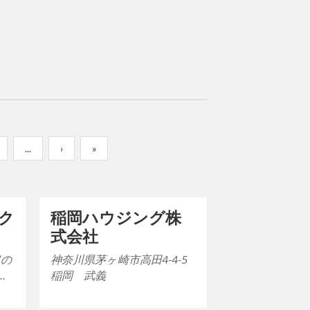
...
›
»
ク
稲岡ハウジング株
式会社
”の
神奈川県茅ヶ崎市高田4-4-5
イ
稲岡 武義
、