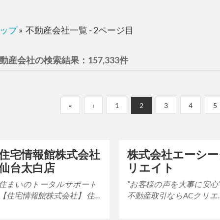
ップ
»
不動産会社一覧 - 2ページ目
動産会社の検索結果：157,333件
«
‹
1
2
3
4
5
住宅情報館株式会社
株式会社エーシー
仙台太白店
リエイト
住まいのトータルサポート
”お客様の声を大事に安心
【住宅情報館株式会社】 住
不動産取引ならACクリエ
宅情報館は、関東・東北・東
トにお任せください！ 日本
海エリアの各都県で展開す
は人口減少時代に突入し