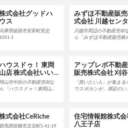
る50店舗以上のネ…
社会・経済の成…
株式会社グッドハ
みずほ不動産販売
ウス
式会社 川越セン
ー
兵庫県姫路市安富町安志
川越市周辺の不動産売却
1051-1
ら「みずほ不動産販売株
会社 川越センター」へお
せ下さい 川越センターは、
いつも賑わい溢れる…
ハウスドゥ！ 東岡
アップレボ不動産
山店 株式会社いい
販売株式会社 刈谷
ねホーム
安城店
岡山市中区の不動産売却な
「買いたい人」が集まる
ら「ハウスドゥ！東岡山
ウスボカンが、満足のい
店」にお任せ下さい‼ いか
不動産売却をサポートい
に早く購入希望者に情報を
します！ 住まいの窓口ハウ
届けるか。 毎月４万部…
スボカンは愛知県内…
株式会社CeRiche
住宅情報館株式会
八王子店
群馬県前橋市文京町1-41-19