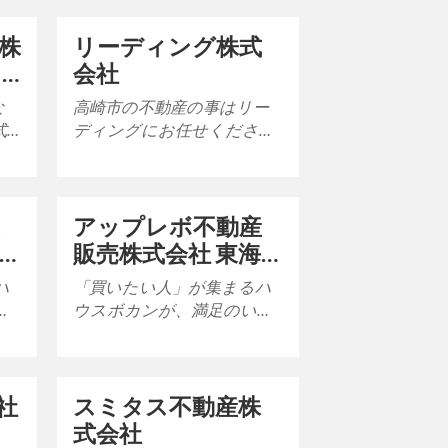
株
リーディング株式
タ
会社
な
高崎市の不動産の事はリー
式
ディングにお任せくださ
任
い！ リーディング株式会社
では、高崎市を中心に一戸
建てやマンションなどの…
アップレボ不動産
販売株式会社 東海
店
ハ
「買いたい人」が集まるハ
く
ウスボカンが、満足のいく
た
不動産売却をサポートいた
します！ 住まいの窓口ハウ
スボカンは愛知県内…
社
スミタス不動産株
式会社