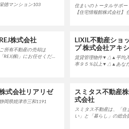
栄徳マンション103
住まいのトータルサポー
【住宅情報館株式会社】 住
宅情報館は、関東・東北
海エリアの各都県で展開
る50店舗以上のネ…
REJ株式会社
LIXIL不動産ショ
プ 株式会社アキ
ご所有不動産の売却は
ム
「REJ(株)」にお任せくださ
賃貸管理物件▼△▲平均
い！英語対応可！ 弊社は買
率９５％以上▼△▲あな
取価格と一般の方への売却
の大切な財産を親身にな
価格の2パターンを…
て考え、守ります！ 埼玉県
南部で平成4年創…
株式会社リアリゼ
スミタス不動産株
式会社
静岡県焼津市三和1191
スミタス不動産は、「住
い」と「暮らし」の総合
案企業です。 「安心・安
全」「透明性」「納得性