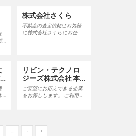
株式会社さくら
不動産の査定依頼はお気軽
に株式会社さくらにお任せ
ま
くださいませ。 さくらでは
提
お客様のご要望にお合わせ
し、金額を査定させて…
り
大
リビン・テクノロ
バ
ジーズ株式会社 本
社
理
ご要望にお応えできる企業
き
をお探しします。 ご利用あ
りがとうございます。 現
投
在、お客様のご依頼に対応
できる登録企業はござ…
...
›
»